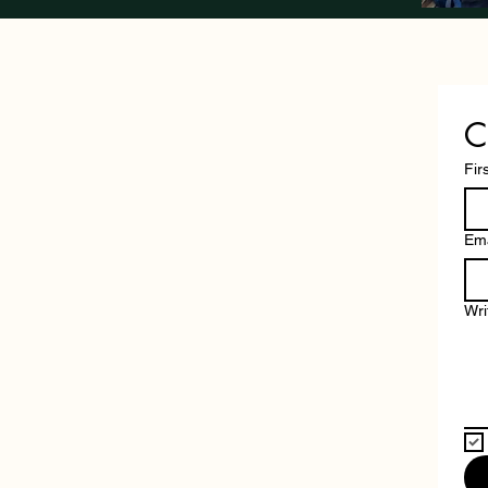
C
Fir
Ema
Wri