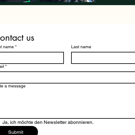
ontact us
st name
*
Last name
il
*
te a message
Ja, ich möchte den Newsletter abonnieren.
Submit